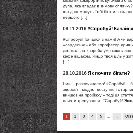
межами комфортних куточків з опале
дупа, яка впадає в зимову сплячку? 
що допоможуть Тобі бігати в холодн
першого […]
08.11.2016
#Спробуй! Качайся
#Спробуй! Качайся з нами! А чи ва
«сарделька» або «професор дрищиз
дзеркальна хвороба уже кокетливо 
кафе вішаком. Якщо твоя ціль у житт
[…]
28.10.2016
Як почати бігати?
І ми… розпочинаємо! #Спробуй – біг
здоров’я, модно, доступно і є гарним
вийшов на пробіжку – тоді ця статт
почати тренування. #Спробуй! Якщ
1
2
3
4
5
...
→
Ост