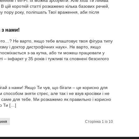
нням і Wi-Fi. Їх можна зрозуміти. Але хіба Ти лінива
В цій короткій статті розкажемо кілька базових речей,
у пору року, поліпшать Твої враження, аби після
 з нами!
рто…? Не варто, якщо тебе влаштовує твоя фігура типу
му і доктор дистрофічних наук». Не варто, якщо
посміхається з-за кутка, або ти можеш працювати у
і – інфаркт у 35 років і тужливі та сповнені безсилого
ай з нами! Якщо Ти чув, що бігати – це корисно для
 способом зняти стрес, але так і не взув кросівки і не
я саме для тебе. Ми розкажемо як правильно і корисно
о Ти […]
ання
Сторінка 1 із 10