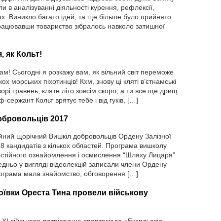
ли в аналізуванні діяльності курення, рефлексії,
х. Виникло багато ідей, та ще більше було прийнято
рацювавши товариство зібралось навколо затишної
, як Кольт!
м! Сьогодні я розкажу вам, як вільний світ переможе
ох морських піхотинців! Кхм, знову ці кляті в’єтнамські
рі травень, кляте літо зовсім скоро, а ти все ще дрищ
-сержант Кольт врятує тебе і від гуків, […]
обровольців 2017
ційний щорічний Вишкіл добровольців Ордену Залізної
8 кандидатів з кількох областей. Програма вишколу
мостійного ознайомлення і осмислення “Шляху Лицаря”
редньо у вигляді відеолекцій записали члени Ордену
ограма мала знайомство, обговорення […]
боївки Ореста Тина провели військову