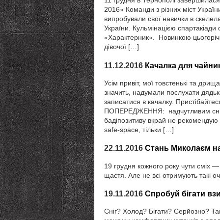
11 грудня в Тернополі завершилася 
2016» Команди з різних міст України
випробували свої навички в скелелаз
України. Кульмінацією спартакіади 
«Характерник». Новинкою цьогорічно
дівочої […]
11.12.2016
Качалка для чайникі
Усім привіт, мої товстенькі та дрищ
значить, надумали послухати дядьк
записатися в качалку. Пристібайтес
ПОПЕРЕДЖЕННЯ: надчутливим сніжи
бадіпозитиву вкрай не рекомендую ч
safe-space, тільки […]
22.11.2016
Стань Миколаєм на
19 грудня кожного року чути сміх —
щастя. Але не всі отримують такі очі
19.11.2016
Спробуй бігати вз
Сніг? Холод? Бігати? Серйозно? Так