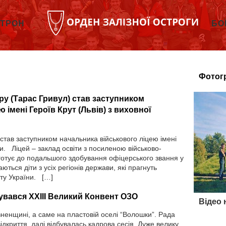
ТРОН
БО
Фотог
ру (Тарас Гривул) став заступником
 імені Героїв Крут (Львів) з виховної
 став заступником начальника військового ліцею імені
ти. Ліцей – заклад освіти з посиленою військово-
 готує до подальшого здобування офіцерського звання у
ються діти з усіх регіонів держави, які прагнуть
сту України. […]
бувався XXIII Великий Конвент ОЗО
Відео
ненщині, а саме на пластовій оселі “Волошки”. Рада
ідкриття, далі відбувалась кадрова сесія. Дуже велику