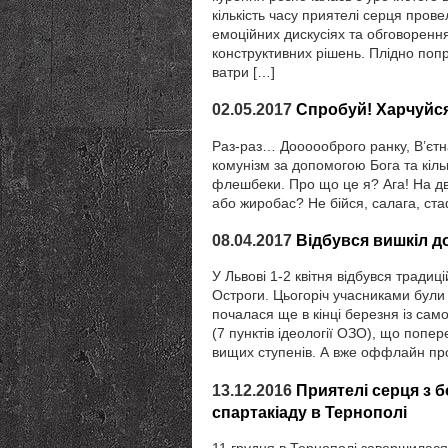
кількість часу приятелі серця прове
емоційних дискусіях та обговорення
конструктивних рішень. Плідно поп
ватри […]
02.05.2017
Спробуй! Харчуйся
Раз-раз… Доооооброго ранку, В’єтна
комунізм за допомогою Бога та кільк
флешбеки. Про що це я? Ага! На дво
або жиробас? Не бійся, салага, стаф
08.04.2017
Відбувся вишкіл д
У Львові 1-2 квітня відбувся тради
Остроги. Цьогоріч учасниками були 
почалася ще в кінці березня із са
(7 пунктів ідеології ОЗО), що попе
вищих ступенів. А вже оффлайн пр
13.12.2016
Приятелі серця з 
спартакіаду в Тернополі