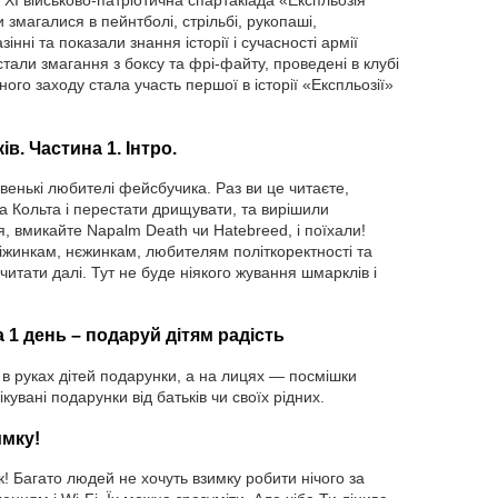
XI військово-патріотична спартакіада «Експльозія
 змагалися в пейнтболі, стрільбі, рукопаші,
інні та показали знання історії і сучасності армії
стали змагання з боксу та фрі-файту, проведені в клубі
го заходу стала участь першої в історії «Експльозії»
в. Частина 1. Інтро.
авенькі любителі фейсбучика. Раз ви це читаєте,
а Кольта і перестати дрищувати, та вирішили
я, вмикайте Napalm Death чи Hatebreed, і поїхали!
нкам, нєжинкам, любителям політкоректності та
итати далі. Тут не буде ніякого жування шмарклів і
 1 день – подаруй дітям радість
 в руках дітей подарунки, а на лицях — посмішки
кувані подарунки від батьків чи своїх рідних.
имку!
! Багато людей не хочуть взимку робити нічого за