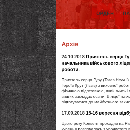
ОРДЕН
ПА
Архів
24.10.2018
Приятель серця Гу
начальника військового ліцею
роботи.
Приятель серця Гуру (Taras Hryvul)
Героїв Крут (Львів) з виховної робо
фізичною підготовкою, який вчить і
вищих закладах освіти. В ліцеї навча
підготуватися до майбутнього захи
17.09.2018
15-16 вересня від
Цього року Конвент проходив на Рів
курення розпочалась з урочистого в