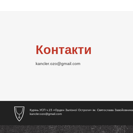
Контакти
kancler.ozo@gmail.com
Курінь УСП ч.15 «Орден Залізної Остроги» ім. Святослава Завойовника
kancler.ozo@gmail.com