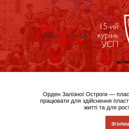
ОРДЕН
ПАТРОН
Орден Залізної Остроги — пласт
працювати для здійснення пласто
житті та для рост
Зголош