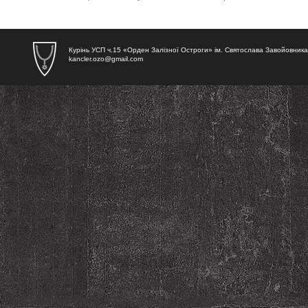
Курінь УСП ч.15 «Орден Залізної Остроги» ім. Святослава Завойовника
kancler.ozo@gmail.com